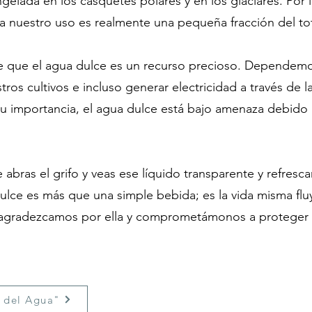
elada en los casquetes polares y en los glaciares. Por l
a nuestro uso es realmente una pequeña fracción del tot
e que el agua dulce es un recurso precioso. Dependemos
stros cultivos e incluso generar electricidad a través de l
u importancia, el agua dulce está bajo amenaza debido a
 abras el grifo y veas ese líquido transparente y refresc
dulce es más que una simple bebida; es la vida misma fl
 agradezcamos por ella y comprometámonos a proteger es
 del Agua"