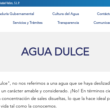
arillado y Saneamiento de Ciudad Valles, S.L.P. ¡No hagas
aduría Gubernamental
Cultura del Agua
Contáct
Servicios y Trámites
Transparencia
Comunicac
AGUA DULCE
ce", no nos referimos a una agua que se haya desliza
a un carácter amable y considerado. ¡No! En términos cie
 concentración de sales disueltas, lo que la hace ideal 
a vida tal como la conocemos.