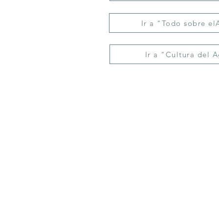
Ir a "Todo sobre e
Ir a "Cultura del 
La
DAPA
es el organismo encargado de
administrar los servicios de agua potable
alcantarillado y saneamiento en Ciudad Vall
promoviendo el acceso y cuidado del recu
hídrico.
Linea Aquatel
✆ 481 382 0489
WhatsApp:
Fugas y Falta de Servicio
✆
481 111 91 40
Aclaraciones
✆ 481 147 7878