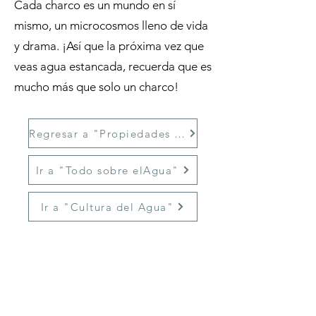
Cada charco es un mundo en sí
mismo, un microcosmos lleno de vida
y drama. ¡Así que la próxima vez que
veas agua estancada, recuerda que es
mucho más que solo un charco!
Regresar a "Propiedades del Agua"
Ir a "Todo sobre elAgua"
Ir a "Cultura del Agua"
La
DAPA
es el organismo encargado de administrar los
servicios de agua potable, alcantarillado y saneamiento
en Ciudad Valles, promoviendo el acceso y cuidado del
recurso hídrico.
Linea Aquatel