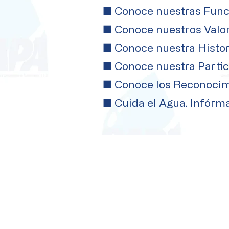
■
Conoce nuestras Func
■ Conoce nuestros Valor
■
Conoce nuestra Histor
■
Conoce nuestra Partic
■
Conoce los Reconocim
■
Cuida el Agua. Infórma
La
DAPA
es el organismo encargado de
administrar los servicios de agua potable
alcantarillado y saneamiento en Ciudad Vall
promoviendo el acceso y cuidado del recu
hídrico.
Linea Aquatel
✆ 481 382 0489
WhatsApp:
Fugas y Falta de Servicio