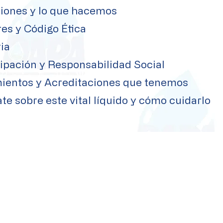
iones y lo que hacemos
es y Código Ética
ia
ipación y Responsabilidad Social
ientos y Acreditaciones que tenemos
te sobre este vital líquido y cómo cuidarlo
ÁREAS
,
SERVIC
IOS
es,
Rep
orte d
e Fugas
rso
Aquachat
Nuevos
Contratos
Servicios en línea
Cancelación C
ontratos
Trámites
Cultura de
l Agua
Pago en Línea
Contabilidad Gu
bernament