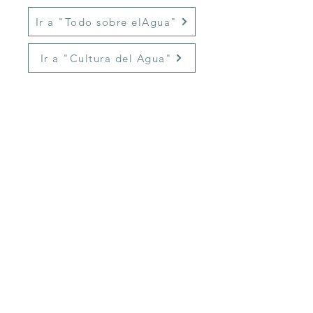
Ir a "Todo sobre elAgua"
Ir a "Cultura del Agua"
La
DAPA
es el organismo encargado de administrar los
servicios de agua potable, alcantarillado y saneamiento
en Ciudad Valles, promoviendo el acceso y cuidado del
recurso hídrico.
Linea Aquatel
✆
481 382 0489
WhatsApp:
Fugas y Falta de Servicio
✆
481 111 91 40
Aclaraciones
✆
481 147 7878
SERVIC
IOS
Aquachat
Servicios en línea
Trámites