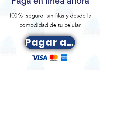
Paga en línea ahora
100
% seguro, sin filas y desde la
comodidad de tu celular
Pagar ahora
Servicio en línea
24/7
por
Aq
u
ac
hat
WhatsApp
con
Solicitud de servicio,
Con
sulta de
Cor
tes
saldo a pagar,
, Fug
as,
Desperfectos
Dudas
, Quejas y