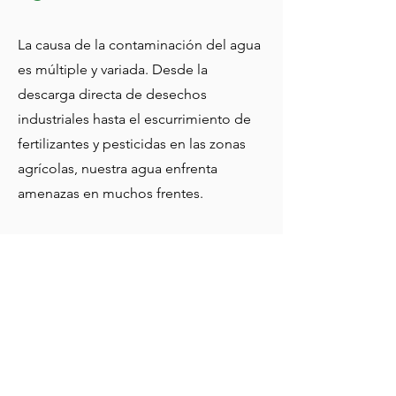
La causa de la contaminación del agua
es múltiple y variada. Desde la
descarga directa de desechos
industriales hasta el escurrimiento de
fertilizantes y pesticidas en las zonas
agrícolas, nuestra agua enfrenta
amenazas en muchos frentes.
Existen múltiples elementos que
contribuyen a la contaminación del
agua:
La descarga de residuos industriales
sin el tratamiento adecuado.
La disposición de residuos
municipales (aguas servidas) que no