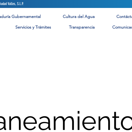
arillado y Saneamiento de Ciudad Valles, S.L.P. ¡No hagas
aduría Gubernamental
Cultura del Agua
Contáct
Servicios y Trámites
Transparencia
Comunicac
aneamient