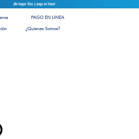
 filas y paga en línea!
anos
PAGO EN LINEA
ión
¿Quienes Somos?
o