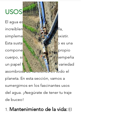
USOS DEL AGUA
El agua es un recurso natural
increíblemente versátil y sin ella,
simplemente, no podríamos existir.
Esta sustancia esencial no solo es una
componente vital de nuestro propio
cuerpo, sino que también desempeña
un papel fundamental en una variedad
asombrosa de funciones en todo el
planeta. En esta sección, vamos a
sumergirnos en los fascinantes usos
del agua. ¡Asegúrate de tener tu traje
de buceo!
Mantenimiento de la vida:
1.
El