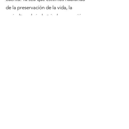
de la preservación de la vida, la
agricultura, la industria, la recreación
o la energía, el agua es un recurso
insustituible que todos necesitamos
proteger y conservar.
Uso Agrícola del Agua
Uso Industrial del Agua
Generación Eléctrica
Ir a 100 Datos y Cifras