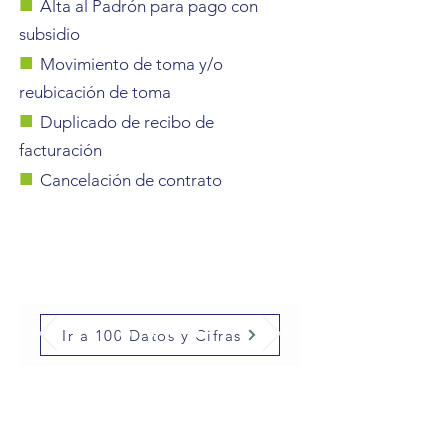
■
Alta al Padrón para pago con
subsidio
■
Movimiento de toma y/o
reubicación
de toma
■
Duplicado de recibo de
facturación
■
Cancelación de contrato
Ir a 100 Datos y Cifras
La
DAPA
es el organismo encargado de administrar los
servicios de agua potable, alcantarillado y saneamiento